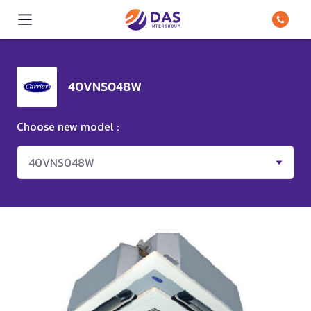
40VNS048W
Choose new model :
40VNS048W