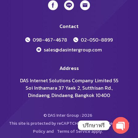
Contact
098-467-4678
02-050-8899
sales@dasintergroup.com
Address
DAS Internet Solutions Company Limited 55
Soi Inthamara 37 Yaek 2, Sutthisan Rd.,
Dindaeng, Dindaeng, Bangkok 10400
© DAS Inter Group : 2026
This site is protected by reCAPTCHA and the Google
Privacy
ปรึกษาฟรี
Policy
and
Terms of Service
apply.
Open