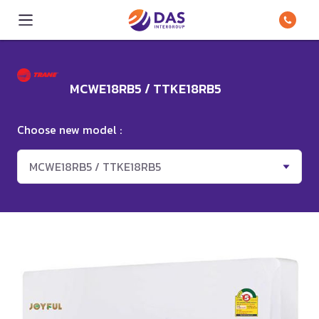
MCWE18RB5 / TTKE18RB5
Choose new model :
MCWE18RB5 / TTKE18RB5