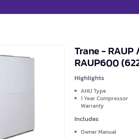
Trane - RAUP 
RAUP600
(62
Highlights
AHU Type
1 Year Compressor
Warranty
Includes
Owner Manual