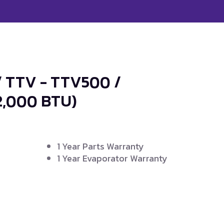
/ TTV - TTV500 /
2,000 BTU)
1 Year Parts Warranty
1 Year Evaporator Warranty