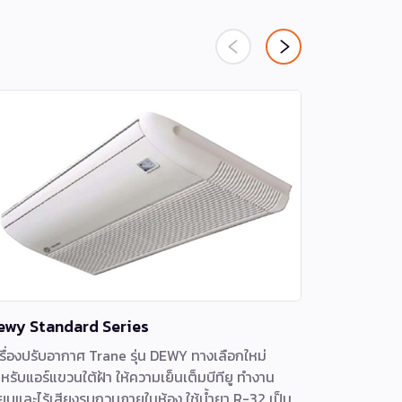
ewy Standard Series
Iris Fixe
รื่องปรับอากาศ Trane รุ่น DEWY ทางเลือกใหม่
แอร์ Trane
หรับแอร์แขวนใต้ฝ้า ให้ความเย็นเต็มบีทียู ทำงาน
สูงสุดถึง เบ
ียบและไร้เสียงรบกวนภายในห้อง ใช้น้ำยา R-32 เป็น
Double Pro