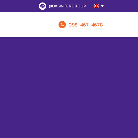
@DASINTERGROUP
098-467-4678
Enquire 