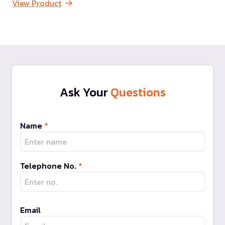
View Product
Ask Your
Questions
Name
*
Telephone No.
*
Email