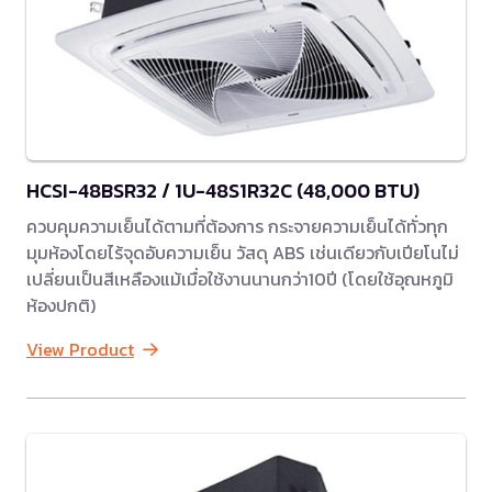
HCSI-48BSR32 / 1U-48S1R32C (48,000 BTU)
ควบคุมความเย็นได้ตามที่ต้องการ กระจายความเย็นได้ทั่วทุก
มุมห้องโดยไร้จุดอับความเย็น วัสดุ ABS เช่นเดียวกับเปียโนไม่
เปลี่ยนเป็นสีเหลืองแม้เมื่อใช้งานนานกว่า10ปี (โดยใช้อุณหภูมิ
ห้องปกติ)
View Product