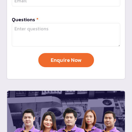
Questions
*