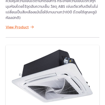
ควบคุมความเย็นได้ตามที่ต้องการ กระจายความเย็นได้ทั่วทุก
มุมห้องโดยไร้จุดอับความเย็น วัสดุ ABS เช่นเดียวกับเปียโนไม่
เปลี่ยนเป็นสีเหลืองแม้เมื่อใช้งานนานกว่า10ปี (โดยใช้อุณหภูมิ
ห้องปกติ)
View Product