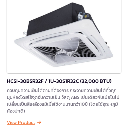
HCSI-30BSR32F / 1U-30S1R32C (32,000 BTU)
ควบคุมความเย็นได้ตามที่ต้องการ กระจายความเย็นได้ทั่วทุก
มุมห้องโดยไร้จุดอับความเย็น วัสดุ ABS เช่นเดียวกับเปียโนไม่
เปลี่ยนเป็นสีเหลืองแม้เมื่อใช้งานนานกว่า10ปี (โดยใช้อุณหภูมิ
ห้องปกติ)
View Product