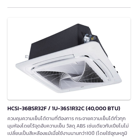
HCSI-36BSR32F / 1U-36S1R32C (40,000 BTU)
ควบคุมความเย็นได้ตามที่ต้องการ กระจายความเย็นได้ทั่วทุก
มุมห้องโดยไร้จุดอับความเย็น วัสดุ ABS เช่นเดียวกับเปียโนไม่
เปลี่ยนเป็นสีเหลืองแม้เมื่อใช้งานนานกว่า10ปี (โดยใช้อุณหภูมิ