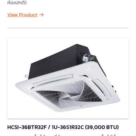
ห้องปกติ)
View Product
HCSI-36BTR32F / 1U-36S1R32C (39,000 BTU)