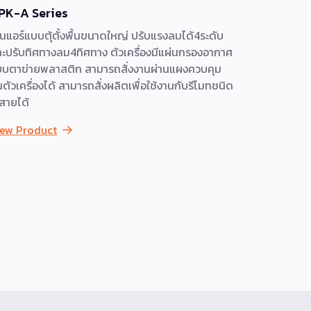
PK-A Series
LKB-A Se
็นแอร์แบบตุ้ตั้งพื้นขนาดใหญ่ ปรับแรงลมได้4ระดับ
เครื่องปรับอ
ะปรับทิศทางลม4ทิศทาง ตัวเครื่องมีแผ่นกรองอากาศ
แบคทีเรีย พ
บตาข่ายพลาสติก สามารถสั่งงานผ่านแผงควบคุม
เปิดจากตะแ
ตัวเครื่องได้ สามารถสั่งผลิตเพื่อใช้งานกับรีโมทชนิด
เทคโนโลยีไ
้สายได้
ยังช่วยยับยั้
iew Product
View Prod