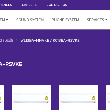
RENCES
CAREERS
CONTACT US
TEM
SOUND SYSTEM
PHONE SYSTEM
SERVICES
2 เบอร์5
WL13BA-MNVKE / KC13BA-RSVKE
A-RSVKE