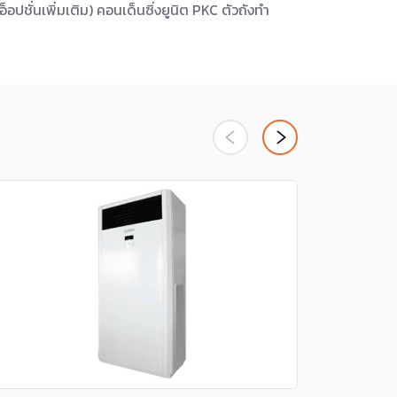
ชั่นเพิ่มเติม) คอนเด็นซิ่งยูนิต PKC ตัวถังทำ