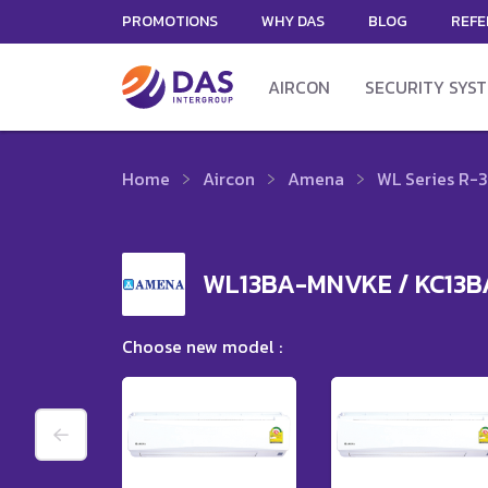
PROMOTIONS
WHY DAS
BLOG
REFE
AIRCON
SECURITY SYS
Home
Aircon
Amena
WL Series R-3
WL13BA-MNVKE / KC13B
Choose new model :