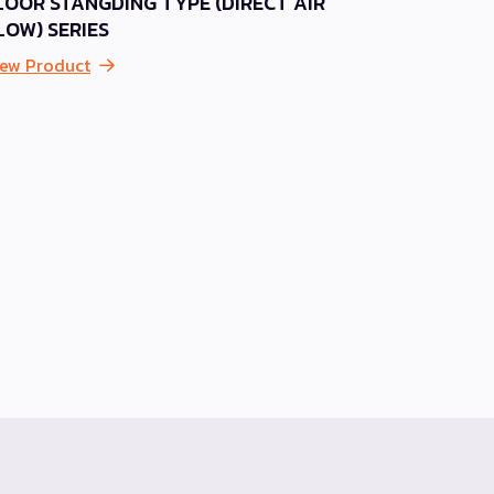
LOOR STANGDING TYPE (DIRECT AIR
FDMNQ / 
LOW) SERIES
แอร์เปลือย
iew Product
STATIC
View Prod