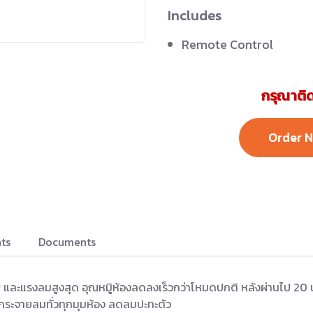
Includes
Remote Control
กรุณาติด
Order 
ts
Documents
และแรงลมสูงสุด อุณหมูิห้องลดลงเร็วกว่าโหมดปกติ หลังผ่านไป 20 นา
กระจายลมทั่วทุกมุมห้อง ลดลมปะทะตัว