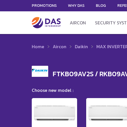
PROMOTIONS
WHY DAS
BLOG
REFE
AIRCON
SECURITY SYS
Home
Aircon
Daikin
MAX INVERTER
FTKB09AV2S / RKB09A
Choose new model :