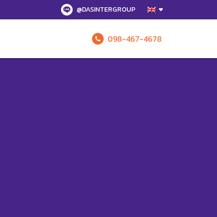
@DASINTERGROUP
098-467-4678
Enquire 