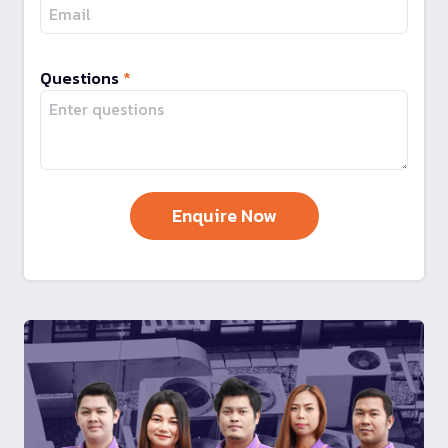
Questions
*