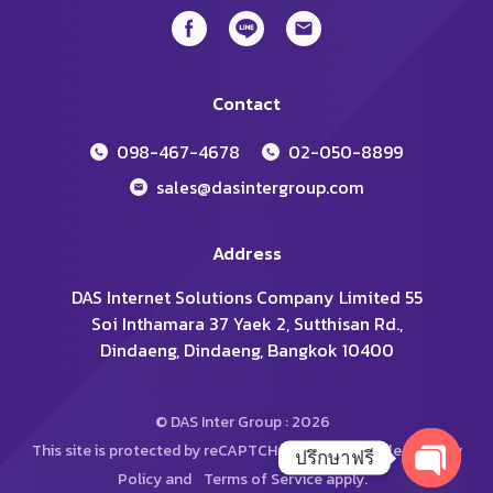
Contact
098-467-4678
02-050-8899
sales@dasintergroup.com
Address
DAS Internet Solutions Company Limited 55
Soi Inthamara 37 Yaek 2, Sutthisan Rd.,
Dindaeng, Dindaeng, Bangkok 10400
© DAS Inter Group : 2026
This site is protected by reCAPTCHA and the Google
Privacy
ปรึกษาฟรี
Policy
and
Terms of Service
apply.