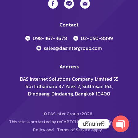
Contact
098-467-4678
02-050-8899
sales@dasintergroup.com
Address
DAS Internet Solutions Company Limited 55
Soi Inthamara 37 Yaek 2, Sutthisan Rd.,
Dindaeng, Dindaeng, Bangkok 10400
© DAS Inter Group : 2026
This site is protected by reCAPTCHA and the Google
Privacy
ปรึกษาฟรี
Policy
and
Terms of Service
apply.
Open