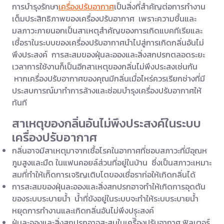
การบำรุงรักษา
เครื่องปรับอากาศ
เป็นสิ่งที่สำคัญต่อการทำงาน
เต็มประสิทธิภาพของเครื่องปรับอากาศ เพราะความชื้นและ
มลภาวะภายนอกเป็นสาเหตุสำคัญของการเกิดแบคทีเรียและ
เชื้อราในระบบของเครื่องปรับอากาศนำไปสู่การเกิดกลิ่นอันไม่
พึงประสงค์ การสะสมของฝุ่นละอองและสิ่งสกปรกตลอดระยะ
เวลาการใช้งานก็เป็นอีกสาเหตุของกลิ่นไม่พึงประสงเช่นกัน
หากเครื่องปรับอากาศของคุณมีกลิ่นเมื่อไหร่ควรเรียกช่างที่มี
ประสบการณ์มาทำการล้างและซ่อมบำรุงเครื่องปรับอากาศให้
ทันที
สาเหตุของกลิ่นอันไม่พึงประสงค์ในระบบ
เครื่องปรับอากาศ
กลิ่นอาจมีสาเหตุมาจากเชื้อโรคในอากาศที่ชอบสภาวะที่มีอุณห
ภูมสูงและมืด ในแฟนคอยล์ส่วนที่อยู่ในบ้าน ซึ่งเป็นสภาวะเหมาะ
สมที่ทำให้เกิิดการเจริญเติบโตของเชื่อราก่อให้เกิดกลิ่นได้
การสะสมของฝุ่นละอองและสิ่งสกปรกอาจทำให้เกิดการอุดตัน
ของระบบระบายน้ำ น้ำที่ขังอยู่ในระบบจะทำให้ระบบระบายน้ำ
หยุดการทำงานและเกิดกลิ่นอันไม่พึงประสงค์
ฝุ่นละอองและสิ่งสกปรกอาจสะสมในเครืิ่่องปรับอากาศ ฟิลเตอร์