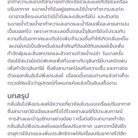
ยาทำความสะอาดที่สามารถกำจัดเชื้อราและแบคทีเรียในเครื่อง
ปรับอากาศ ระบายน้ำที่ขังอยู่ออกและใช้น้ำยาทำความสะอา่ด
เขาอาจเช็คระบบท่อว่ามีน้ำขังและกลิ่นหรือไม่ และล้างท่อ
ระบายน้ำด้วยน้ำยาทำความสะอาดและน้ำร้อนเพื่อละลายสารปน
เปื้อนออกไป เพราะหากละเลยขึ้นตอนนี้จุลินทรีย์จะไปรวมกับ
ความชื้นในอากาศและเติบใตเพิ่มจำนวนขึ้นทำให้เกิดกลิ่นเหม็น
สเปรย์เคมีเป็นอีกหนึ่งส่วนสำคัญที่ต้องใช้กับคอยย์เย็นเพื่อ
กำจัดฝุ่นและสิ่งสกปรกและล้างตามด้วยน้ำเปล่า ในบางครั้ง
ต้องใช้สเปรย์ชนิดพิเศษเพื่อที่จะเพาะกับจุลินทรีย์บางชนิดพ่น
เพื่อกำจัดจุลินทรีย์ ซึ่งยังสามารถป้องกันความชื้น และการก่อ
ตัวของกลิ่นอันไม่พึงประสงค์ เมื่อจบขั้นตอนต่างๆแล้วช่างก็จะ
ตรวจให้แน่ใจว่าอุปกรณ์ทั้งหมดแห้งแล้วเป็นอันเสร็จงาน
บทสรุป
กลิ่นอันไม่พึงประสงค์มีความเกี่ยวข้องในระบบเครื่องปรับอากาศ
ซึ่งสามารถวินิจฉัยและแก้ไขได้โดยช่างแอร์ที่มีประสบการณ์
การล้างและบำรุงรักษาอย่างน้อย 1 ครั้งต่อปีจะสามารถกำจัด
กลิ่นอันไม่พึงประสงค์ของเครื่องปรับอากาศ นอกจากนี้ยังยืด
อายุการใช้งานและเพิ่มประสิทธิภาพให้เครื่องปรับอากาศได้อีก