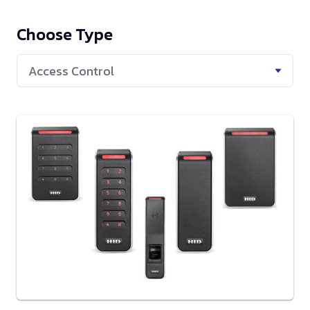
BOX Smart Family Care เครื่องบันทึกภาพ
กล้องวงจรปิด NVR DVR สามารถดูได้หลาย
Choose Type
ช่อง ภาพคมชัด