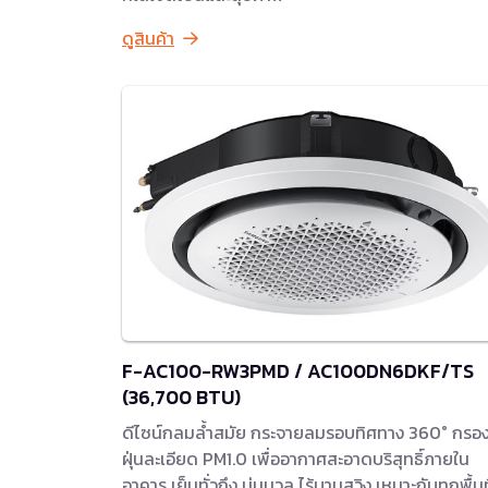
ดูสินค้า
F-AC100-RW3PMD / AC100DN6DKF/TS
(36,700 BTU)
ดีไซน์กลมล้ำสมัย กระจายลมรอบทิศทาง 360° กรอ
ฝุ่นละเอียด PM1.0 เพื่ออากาศสะอาดบริสุทธิ์ภายใน
อาคาร เย็นทั่วถึง นุ่มนวล ไร้บานสวิง เหมาะกับทุกพื้นที