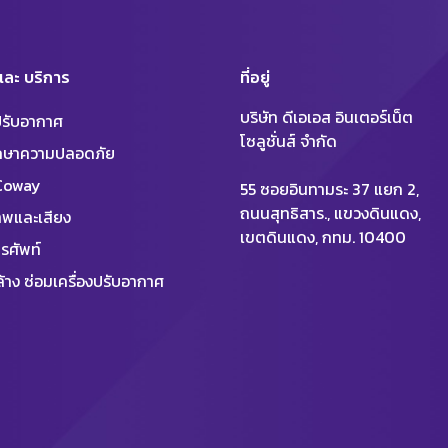
 และ บริการ
ที่อยู่
บริษัท ดีเอเอส อินเตอร์เน็ต
งปรับอากาศ
โซลูชั่นส์ จำกัด
ักษาความปลอดภัย
 Coway
55 ซอยอินทามระ 37 แยก 2,
ถนนสุทธิสาร., แขวงดินแดง,
พและเสียง
เขตดินแดง, กทม. 10400
รศัพท์
้าง ซ่อมเครื่องปรับอากาศ