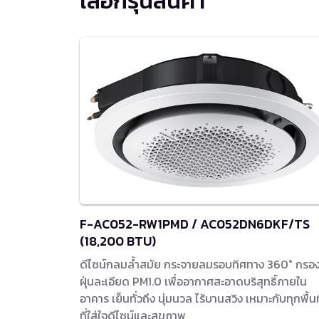
เลือกรุ่นสินค้า
F-AC052-RW1PMD / AC052DN6DKF/TS
(18,200 BTU)
ดีไซน์กลมล้ำสมัย กระจายลมรอบทิศทาง 360° กรอ
ฝุ่นละเอียด PM1.0 เพื่ออากาศสะอาดบริสุทธิ์ภายใน
อาคาร เย็นทั่วถึง นุ่มนวล ไร้บานสวิง เหมาะกับทุกพื้นที
ที่ใส่ใจดีไซน์และสุขภาพ