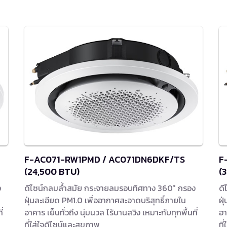
F-AC071-RW1PMD / AC071DN6DKF/TS
F
(24,500 BTU)
(
ง
ดีไซน์กลมล้ำสมัย กระจายลมรอบทิศทาง 360° กรอง
ดี
ฝุ่นละเอียด PM1.0 เพื่ออากาศสะอาดบริสุทธิ์ภายใน
ฝุ
่
อาคาร เย็นทั่วถึง นุ่มนวล ไร้บานสวิง เหมาะกับทุกพื้นที่
อา
ที่ใส่ใจดีไซน์และสุขภาพ
ที