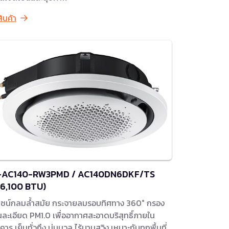
สินค้า
-AC140-RW3PMD / AC140DN6DKF/TS
46,100 BTU)
ไซน์กลมล้ำสมัย กระจายลมรอบทิศทาง 360° กรอง
่นละเอียด PM1.0 เพื่ออากาศสะอาดบริสุทธิ์ภายใน
คาร เย็นทั่วถึง นุ่มนวล ไร้บานสวิง เหมาะกับทุกพื้นที่