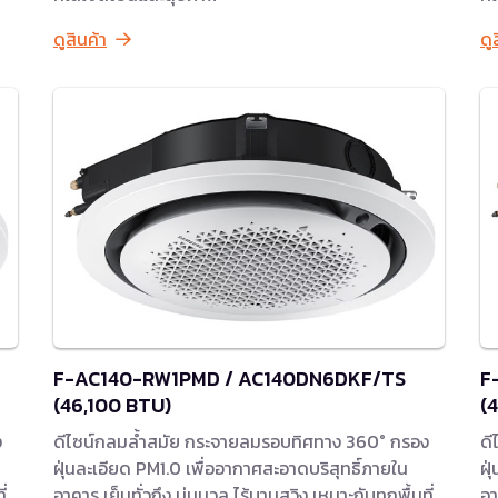
ดูสินค้า
ดู
F-AC140-RW1PMD / AC140DN6DKF/TS
F
(46,100 BTU)
(
ง
ดีไซน์กลมล้ำสมัย กระจายลมรอบทิศทาง 360° กรอง
ดี
ฝุ่นละเอียด PM1.0 เพื่ออากาศสะอาดบริสุทธิ์ภายใน
ฝุ
่
อาคาร เย็นทั่วถึง นุ่มนวล ไร้บานสวิง เหมาะกับทุกพื้นที่
อา