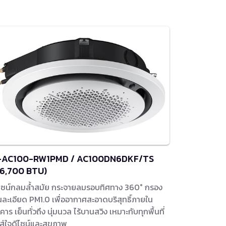
-AC100-RW1PMD / AC100DN6DKF/TS
36,700 BTU)
ไซน์กลมล้ำสมัย กระจายลมรอบทิศทาง 360° กรอง
่นละเอียด PM1.0 เพื่ออากาศสะอาดบริสุทธิ์ภายใน
คาร เย็นทั่วถึง นุ่มนวล ไร้บานสวิง เหมาะกับทุกพื้นที่
่ใส่ใจดีไซน์และสุขภาพ