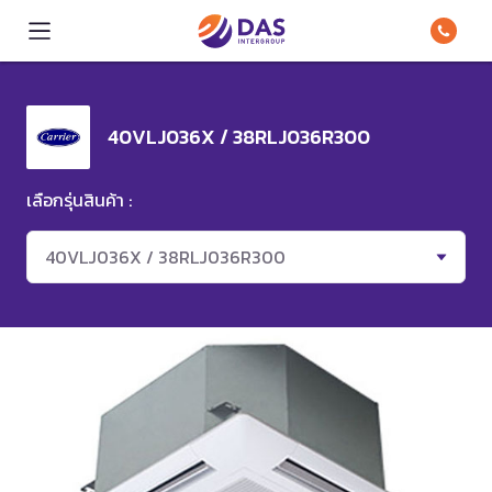
40VLJ036X / 38RLJ036R300
เลือกรุ่นสินค้า :
40VLJ036X / 38RLJ036R300