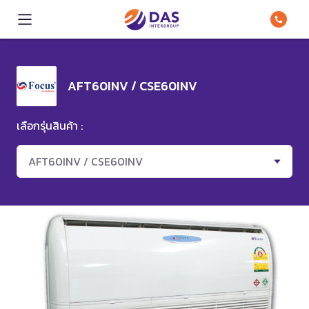
AFT60INV / CSE60INV
เลือกรุ่นสินค้า :
AFT60INV / CSE60INV