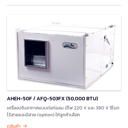
AHEH-50F / AFQ-503FX (50,000 BTU)
เครื่องปรับอากาศแบบต่อท่อลม มีไฟ 220 V และ 380 V รีโมท
ไร้สายและมีสาย (option) ให้ลูกค้าเลือก
ดูสินค้า