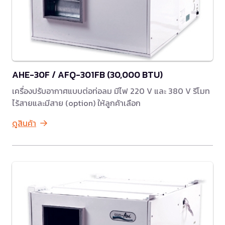
AHE-30F / AFQ-301FB (30,000 BTU)
เครื่องปรับอากาศแบบต่อท่อลม มีไฟ 220 V และ 380 V รีโมท
ไร้สายและมีสาย (option) ให้ลูกค้าเลือก
ดูสินค้า