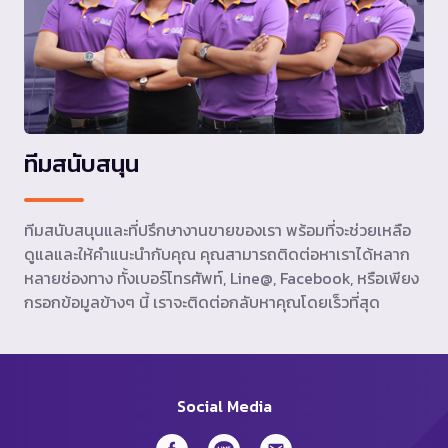
ทีมสนับสนุน
ทีมสนับสนุนและที่ปรึกษางานขายของเรา พร้อมที่จะช่วยเหลือ
ดูแลและให้คำแนะนำกับคุณ คุณสามารถติดต่อหาเราได้หลาก
หลายช่องทาง ทั้งเบอร์โทรศัพท์, Line@, Facebook, หรือเพียง
กรอกข้อมูลข้างๆ นี้ เราจะติดต่อกลับหาคุณโดยเร็วที่สุด
Social Media