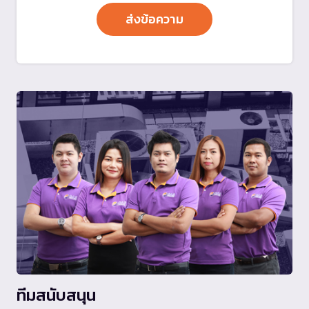
ทีมสนับสนุน