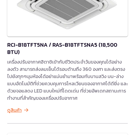
RCI-B18TFT5NA / RAS-B18TFTSNA5 (18,500
BTU)
เครื่องปรับอากาศฮิตาชิเข้ากับชีวิตประจำวันของคุณได้อย่าง
ลงตัว สามารถส่งลมเย็นได้รอบด้านถึง 360 องศา และส่งตรง
ไปยังทุกๆบุมห้องได้อย่าแม่นยำมาพร้อมกับบานสวิง บน-ล่าง
แบบอัตโนมัติที่ช่วยควบคุมการไหลเวียนของอากาศได้ดียิ่ง และ
ด้วยจอแสดง LED แบบใหม่ที่โดดเด่น ที่ช่วยอัพเดทสถานะการ
ทำงานที่สำคัญของเครื่องปรับอากาศ
ดูสินค้า