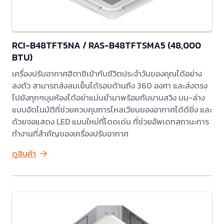
RCI-B48TFT5NA / RAS-B48TFTSMA5 (48,000
BTU)
เครื่องปรับอากาศฮิตาชิเข้ากับชีวิตประจำวันของคุณได้อย่าง
ลงตัว สามารถส่งลมเย็นได้รอบด้านถึง 360 องศา และส่งตรง
ไปยังทุกๆบุมห้องได้อย่าแม่นยำมาพร้อมกับบานสวิง บน-ล่าง
แบบอัตโนมัติที่ช่วยควบคุมการไหลเวียนของอากาศได้ดียิ่ง และ
ด้วยจอแสดง LED แบบใหม่ที่โดดเด่น ที่ช่วยอัพเดทสถานะการ
ทำงานที่สำคัญของเครื่องปรับอากาศ
ดูสินค้า