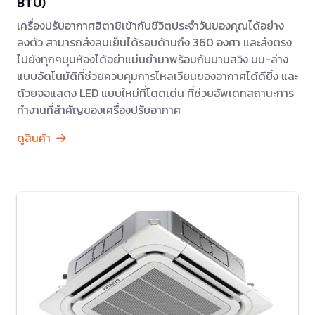
BTU)
เครื่องปรับอากาศฮิตาชิเข้ากับชีวิตประจำวันของคุณได้อย่าง
ลงตัว สามารถส่งลมเย็นได้รอบด้านถึง 360 องศา และส่งตรง
ไปยังทุกๆบุมห้องได้อย่าแม่นยำมาพร้อมกับบานสวิง บน-ล่าง
แบบอัตโนมัติที่ช่วยควบคุมการไหลเวียนของอากาศได้ดียิ่ง และ
ด้วยจอแสดง LED แบบใหม่ที่โดดเด่น ที่ช่วยอัพเดทสถานะการ
ทำงานที่สำคัญของเครื่องปรับอากาศ
ดูสินค้า