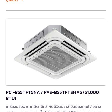
RCI-B55TFT5NA / RAS-B55TFTSMA5 (51,000
BTU)
เครื่องปรับอากาศฮิตาชิเข้ากับชีวิตประจำวันของคุณได้อย่าง