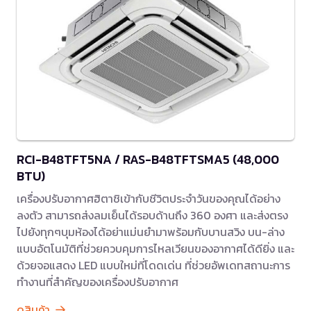
RCI-B48TFT5NA / RAS-B48TFTSMA5 (48,000
BTU)
เครื่องปรับอากาศฮิตาชิเข้ากับชีวิตประจำวันของคุณได้อย่าง
ลงตัว สามารถส่งลมเย็นได้รอบด้านถึง 360 องศา และส่งตรง
ไปยังทุกๆบุมห้องได้อย่าแม่นยำมาพร้อมกับบานสวิง บน-ล่าง
แบบอัตโนมัติที่ช่วยควบคุมการไหลเวียนของอากาศได้ดียิ่ง และ
ด้วยจอแสดง LED แบบใหม่ที่โดดเด่น ที่ช่วยอัพเดทสถานะการ
ทำงานที่สำคัญของเครื่องปรับอากาศ
ดูสินค้า