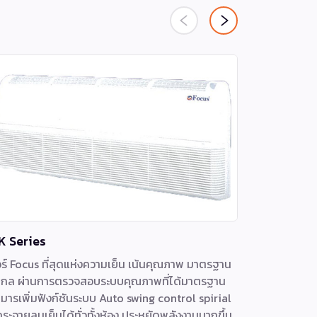
K Series
NEW WT S
ร์ Focus ที่สุดแห่งความเย็น เน้นคุณภาพ มาตรฐาน
เครื่องปรั
กล ผ่านการตรวจสอบระบบคุณภาพที่ได้มาตรฐาน
2.5 ได้อย่า
มารเพิ่มฟังก์ชันระบบ Auto swing control spirial
ลดความอับชื
่กระจายลมเย็นได้ทั่วทั้งห้อง ประหยัดพลังงานมากขึ้น
R32 ลดภาวะ