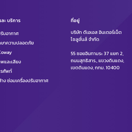
 และ บริการ
ที่อยู่
บริษัท ดีเอเอส อินเตอร์เน็ต
งปรับอากาศ
โซลูชั่นส์ จำกัด
ักษาความปลอดภัย
 Coway
55 ซอยอินทามระ 37 แยก 2,
ถนนสุทธิสาร., แขวงดินแดง,
พและเสียง
เขตดินแดง, กทม. 10400
รศัพท์
้าง ซ่อมเครื่องปรับอากาศ