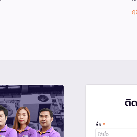
ดู
ติ
ชื่อ
*