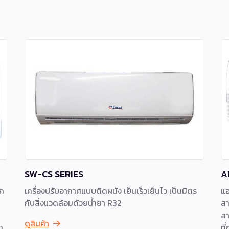
SW-CS SERIES
A
รก
เครื่องปรับอากาศแบบติดผนัง เย็นเร็วเย็นไว เป็นมิตร
แอ
กับสิ่งแวดล้อมด้วยน้ำยา R32
สา
สา
ดูสินค้า
ง
ที