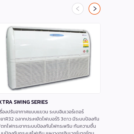
XTRA SWING SERIES
APK Seri
รื่องปรับอากาศแบบแขวน ระบบอินเวอร์เตอร์
แอร์ Focus A
ำยาR32 ฉลากประหยัดไฟเบอร์5 3ดาว มีระบบป้องกัน
ความชื้นก็เ
ตกไฟกระชากระบบป้องกันไฟกระพริบ กันความชื้น
ระบบน้ำยา R
บบป้องกันกระแสไฟเกิน แผงวงจรอินเวอร์เตอร์ทน
ทำลายโอโซน