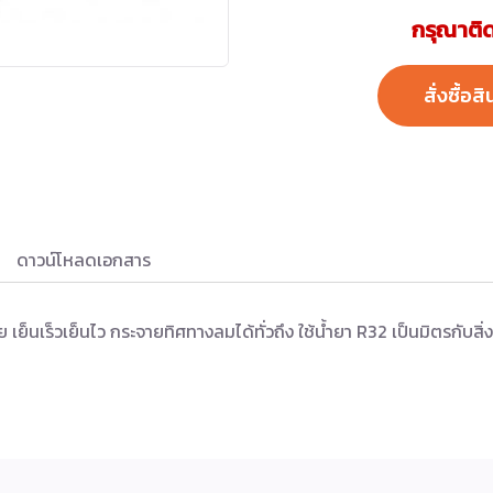
กรุณาติด
สั่งซื้อสิ
ดาวน์โหลดเอกสาร
ัย เย็นเร็วเย็นไว กระจายทิศทางลมได้ทั่วถึง ใช้น้ำยา R32 เป็นมิตรกั