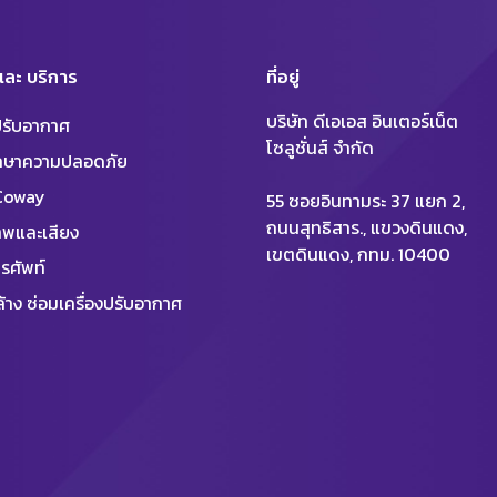
 และ บริการ
ที่อยู่
บริษัท ดีเอเอส อินเตอร์เน็ต
งปรับอากาศ
โซลูชั่นส์ จำกัด
ักษาความปลอดภัย
 Coway
55 ซอยอินทามระ 37 แยก 2,
ถนนสุทธิสาร., แขวงดินแดง,
พและเสียง
เขตดินแดง, กทม. 10400
รศัพท์
้าง ซ่อมเครื่องปรับอากาศ