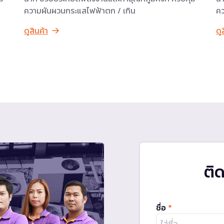
ความผันผวนกระแสไฟฟ้าตก / เกิน
คว
ดูสินค้า
ดู
ติ
ชื่อ
*