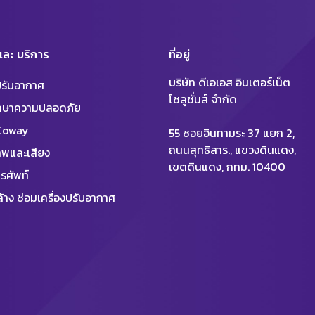
 และ บริการ
ที่อยู่
บริษัท ดีเอเอส อินเตอร์เน็ต
งปรับอากาศ
โซลูชั่นส์ จำกัด
ักษาความปลอดภัย
 Coway
55 ซอยอินทามระ 37 แยก 2,
ถนนสุทธิสาร., แขวงดินแดง,
พและเสียง
เขตดินแดง, กทม. 10400
รศัพท์
้าง ซ่อมเครื่องปรับอากาศ