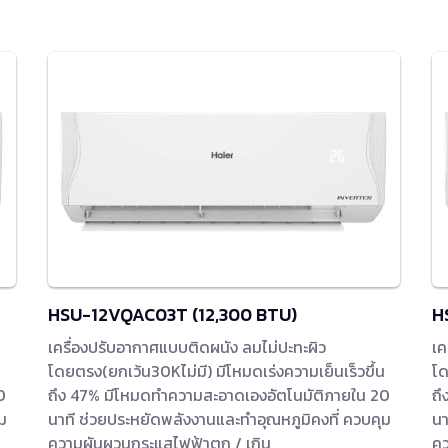
HSU-12VQAC03T (12,300 BTU)
H
เครื่องปรับอากาศแบบติดผนัง ลมไม่ปะทะผิว
เค
น
โดยตรง(ยกเว้น30Kไม่มี) มีโหมดเร่งความเย็นเร็วขึ้น
โด
0
ถึง 47% มีโหมดทำความสะอาดเองอัตโนมัติภายใน 20
ถึ
ม
นาที ช่วยประหยัดพลังงานและทำอุณหภูมิคงที่ ควบคุม
นา
ความผันผวนกระแสไฟฟ้าตก / เกิน
คว