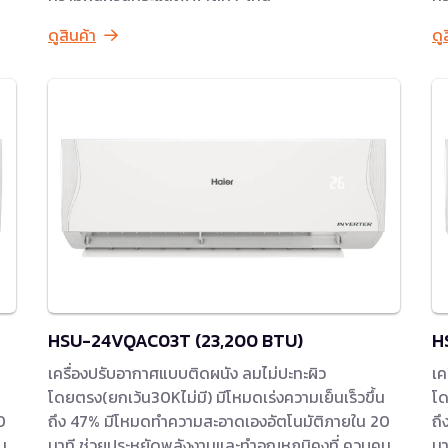
ดูสินค้า
ดู
HSU-24VQAC03T (23,200 BTU)
H
เครื่องปรับอากาศแบบติดผนัง ลมไม่ปะทะผิว
เค
น
โดยตรง(ยกเว้น30Kไม่มี) มีโหมดเร่งความเย็นเร็วขึ้น
โด
0
ถึง 47% มีโหมดทำความสะอาดเองอัตโนมัติภายใน 20
ถึ
ม
นาที ช่วยประหยัดพลังงานและทำอุณหภูมิคงที่ ควบคุม
นา