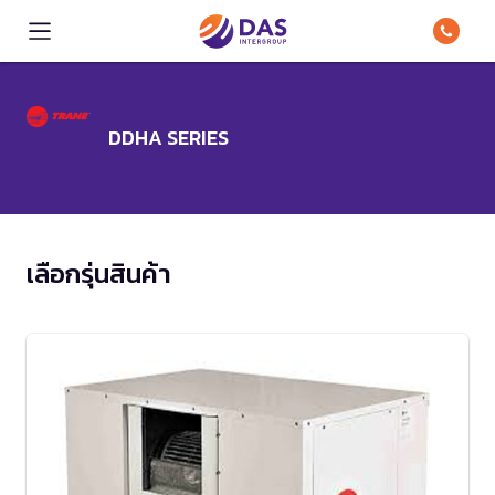
DDHA SERIES
เลือกรุ่นสินค้า