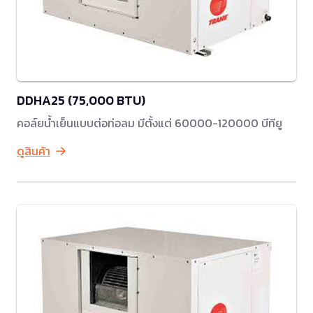
DDHA25 (75,000 BTU)
คอล์ยน้ำเย็นแบบต่อท่อลม มีตั้งแต่ 60000-120000 บีทียู
ดูสินค้า