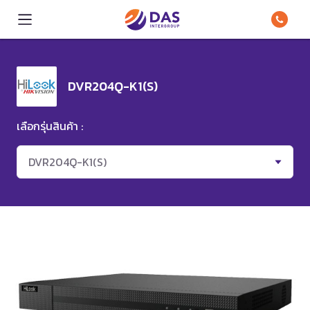
DVR204Q-K1(S)
เลือกรุ่นสินค้า :
DVR204Q-K1(S)