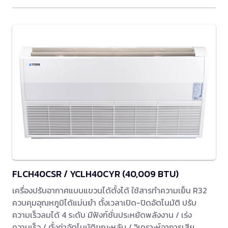
FLCH40CSR / YCLH40CYR (40,009 BTU)
เครื่องปรับอากาศแบบแขวนได้ตั้งได้ ใช้สารทำความเย็น R32
ควบคุมอุณหภูมิได้แม่นยำ ตั้งเวลาเปิด-ปิดอัตโนมัติ ปรับ
ความเร็วลมได้ 4 ระดับ มีฟังก์ชั่นประหยัดพลังงาน / เร่ง
ความเร็ว / ตั้งค่าอัตโนมัติขณะหลับ / วิเคราะห์อาการเสีย