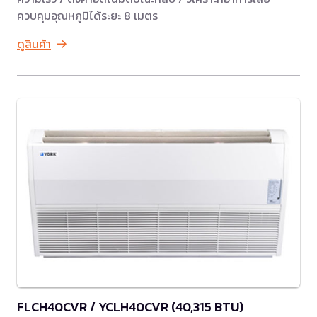
ควบคุมอุณหภูมิได้ระยะ 8 เมตร
ดูสินค้า
FLCH40CVR / YCLH40CVR (40,315 BTU)