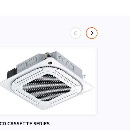
CD CASSETTE SERIES
MFA / MO