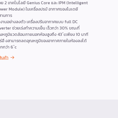
วย 2 เทคโนโลยี Genius Core และ IPM (Intelligent
เครื่องปรับ
wer Module) ในเครื่องปรบั อากาศของไมเดยี
ทำความเย็น
สานการ
อินเวอร์เตอ
งานอย่างลงตัว เครื่องปรับอากาศแบบ full DC
เหมาะสำหรับ
verter ช่วยเร่งทำความเย็น เร็วกว่า 30% ขณะที่
ตั้งง่าย ดู
ณหภูมิแวดล้อมภายนอกห้องสูงถึง 43 ํcเพียง 10 นาที
เนื่องทุกวัน
ร่อื งสามารถลดอุณหภูมิของอากาศภายในห้องลงได้
ดูสินค้า
กกว่า 6 ํc
สินค้า