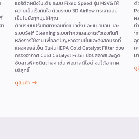
น
แอร์ติดผนังไมเดีย ระบบ Fixed Speed รุ่น MSVG ให้
ด้
ความเย็นเร็วทันใจ ด้วยระบบ 3D Airflow กระจายลม
Po
ี่
เย็นไปยังทุกมุมให้คุณ
ผ
ศา
ด้วยระบบปรับทิศทางลมทั้งแนวตั้ง และ แนวนอน และ
ทำ
ระบบSelf Cleaning ระบบทำความสะอาดตัวเองทันที
in
หลังการใช้งาน เพื่อลดปัญหาความชื้นและสิ่งสกปรกที่
อุ
แผงคอยล์เย็น มีแผ่นHEPA Cold Catalyst Filter ช่วย
เค
กรองอากาศ Cold Catalyst Filter ย่อยสลายและดูด
มา
ซับสารพิศชนิดต่างๆ เช่น ฟอมาลดีไฮด์ จนได้อากาศ
ดู
บริสุทธิ์
ดูสินค้า