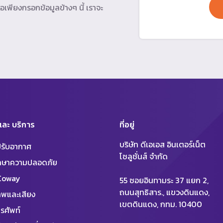
อเพียงกรอกข้อมูลข้างๆ นี้ เราจะ
 และ บริการ
ที่อยู่
บริษัท ดีเอเอส อินเตอร์เน็ต
งปรับอากาศ
โซลูชั่นส์ จำกัด
ักษาความปลอดภัย
 Coway
55 ซอยอินทามระ 37 แยก 2,
ถนนสุทธิสาร., แขวงดินแดง,
พและเสียง
เขตดินแดง, กทม. 10400
รศัพท์