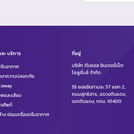
 และ บริการ
ที่อยู่
บริษัท ดีเอเอส อินเตอร์เน็ต
งปรับอากาศ
โซลูชั่นส์ จำกัด
ักษาความปลอดภัย
 Coway
55 ซอยอินทามระ 37 แยก 2,
ถนนสุทธิสาร., แขวงดินแดง,
พและเสียง
เขตดินแดง, กทม. 10400
รศัพท์
้าง ซ่อมเครื่องปรับอากาศ