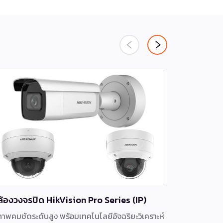
ล้องวงจรปิด HikVision Pro Series (IP)
เครื่องบัน
ภาพคมชัดระดับสูง พร้อมเทคโนโลยีอัจฉริยะวิเคราะห์
เครื่องบัน