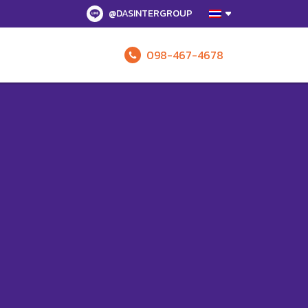
@DASINTERGROUP
098-467-4678
รับข้อเสนอทั