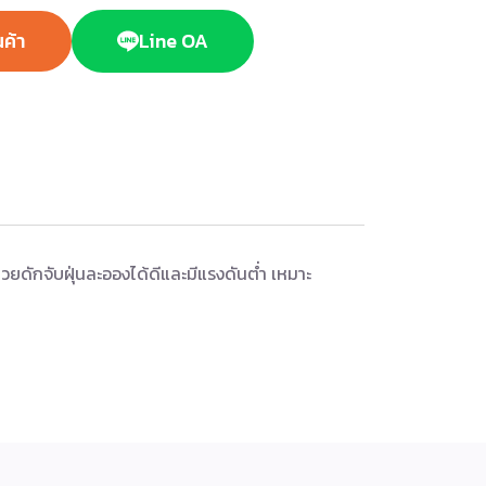
นค้า
Line OA
ยดักจับฝุ่นละอองได้ดีและมีแรงดันต่ำ เหมาะ