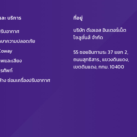
 และ บริการ
ที่อยู่
บริษัท ดีเอเอส อินเตอร์เน็ต
งปรับอากาศ
โซลูชั่นส์ จำกัด
ักษาความปลอดภัย
 Coway
55 ซอยอินทามระ 37 แยก 2,
ถนนสุทธิสาร., แขวงดินแดง,
พและเสียง
เขตดินแดง, กทม. 10400
รศัพท์
้าง ซ่อมเครื่องปรับอากาศ