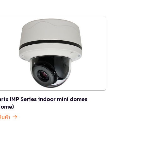
arix IMP Series indoor mini domes
Dome)
สินค้า