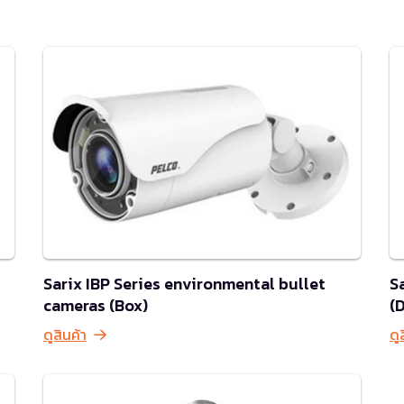
Sarix IBP Series environmental bullet
S
cameras (Box)
(
ดูสินค้า
ดู