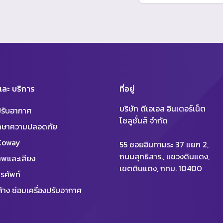
 และ บริการ
ที่อยู่
บริษัท ดีเอเอส อินเตอร์เน็ต
งปรับอากาศ
โซลูชั่นส์ จำกัด
ักษาความปลอดภัย
 Coway
55 ซอยอินทามระ 37 แยก 2,
ถนนสุทธิสาร., แขวงดินแดง,
พและเสียง
เขตดินแดง, กทม. 10400
รศัพท์
้าง ซ่อมเครื่องปรับอากาศ