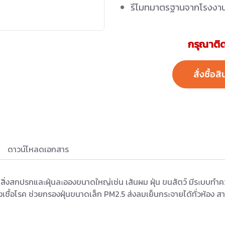
รีโมทมาตรฐานจากโรงงา
กรุณาติด
สั่งซื้อสิ
ดาวน์โหลดเอกสาร
บสิ่งสกปรกและฝุ่นละอองขนาดใหญ่เช่น เส้นผม ฝุ่น ขนสัตว์ มีระบบทำ
เชื้อโรค ช่วยกรองฝุ่นขนาดเล็ก PM2.5 ส่งลมเย็นกระจายได้ทั่วห้อง สา