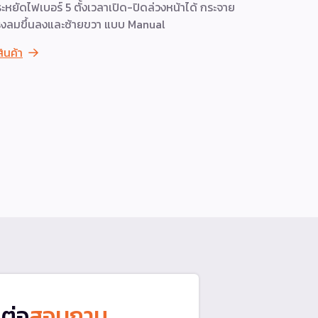
ะหยัดไฟเบอร์ 5 ตั้งเวลาเปิด-ปิดล่วงหน้าได้ กระจาย
พลัง ประหยัด
งลมขึ้นลงและซ้ายขวา แบบ Manual
ดูสินค้า
สินค้า
ดต่อ
สอบถาม