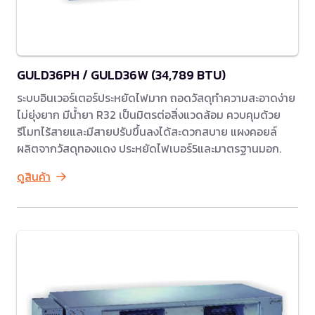
GULD36PH / GULD36W (34,789 BTU)
ระบบอินเวอร์เตอร์ประหยัดไฟมาก ถอดวัสดุทำความสะอาดง่าย
ไม่ยุ่งยาก มีน้ำยา R32 เป็นมิตรต่อสิ่งแวดล้อม ควบคุมด้วย
รีโมทไร้สายและมีสายปรับขึ้นลงได้สะดวกสบาย แผงคอยล์
ผลิตจากวัสดุทองแดง ประหยัดไฟเบอร์5และมาตรฐานมอก.
ดูสินค้า