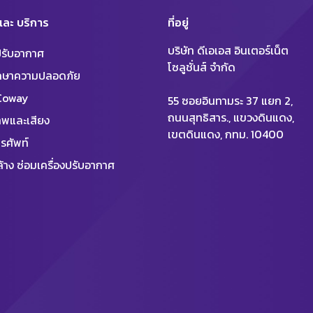
 และ บริการ
ที่อยู่
บริษัท ดีเอเอส อินเตอร์เน็ต
งปรับอากาศ
โซลูชั่นส์ จำกัด
ักษาความปลอดภัย
 Coway
55 ซอยอินทามระ 37 แยก 2,
ถนนสุทธิสาร., แขวงดินแดง,
พและเสียง
เขตดินแดง, กทม. 10400
รศัพท์
้าง ซ่อมเครื่องปรับอากาศ