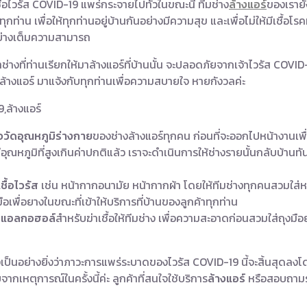
ื้อไวรัส COVID-19 แพร่กระจายไปทั่วในขณะนี้ ทีมช่าง
ล้างแอร์
ของเรายั
ท่าน เพื่อให้ทุกท่านอยู่บ้านกันอย่างมีความสุข และเพื่อไม่ให้มีเชื้อโรค
์อย่างเต็มความสามารถ
าช่างที่ท่านเรียกให้มาล้างแอร์ที่บ้านนั้น จะปลอดภัยจากเจ้าไวรัส COVID-1
ล้างแอร์ มาแจ้งกับทุกท่านเพื่อความสบายใจ หายกังวลค่ะ
วัดอุณหภูมิร่างกาย
ของช่างล้างแอร์ทุกคน ก่อนที่จะออกไปหน้างานเพื่
ีอุณหภูมิที่สูงเกินค่าปกติแล้ว เราจะดำเนินการให้ช่างรายนั้นกลับบ้านท
ชื้อไวรัส
เช่น หน้ากากอนามัย หน้ากากผ้า โดยให้ทีมช่างทุกคนสวมใส
ือเพื่อยางในขณะที่เข้าให้บริการที่บ้านของลูกค้าทุกท่าน
สมแอลกอฮอล์
สำหรับฆ่าเชื้อให้ทีมช่าง เพื่อความสะอาดก่อนสวมใส่ถุงม
เป็นอย่างยิ่งว่าภาวะการแพร่ระบาดของไวรัส COVID-19 นี้จะสิ้นสุดลงโด
จากเหตุการณ์ในครั้งนี้ค่ะ ลูกค้าที่สนใจใช้บริการ
ล้างแอร์
หรือสอบถาม