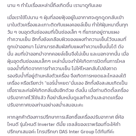
นาน ๆ ทำไมเรื่องเหล่านี้ถึงเกิดขึ้น เรามาดูกันเลย
เมื่อเราใช้ไปนาน ๆ ฝุ่นที่ลอยฟุ้งอยู่ในอากาศจะถูกดูดกลับเข้า
มาในตัวเครื่องและเกาะติดกับแผงคอยล์เย็น ทำให้ฝุ่นหนาขึ้นทุก
วัน ๆ จนอุดตันช่องลมที่เป็นช่องเล็ก ๆ ที่แทรกอยู่ตามแผง
ทำความเย็น อีกทั้งยังเคลือบผิวของแผงทำความเย็นไว้จนลมที่
ถูกเป่าออกมา ไม่สามารถสัมผัสกับแผงทำความเย็นนั้นได้ ดัง
นั้น ลมที่เป่าออกมำจากคอยล์เย็นจึงไม่เย็น และนอกจากนั้น เมื่อ
ฝุ่นอุดตันช่องลมเล็กๆ เหล่านั้นจะทำให้เกิดการปิดกั้นการไหล
ของน้ำที่เกิดจากการทำความเย็น ไม่ให้ไหลกลับไปยังถาด
รองรับน้ำที่อยู่ด้านหลังตัวเครื่อง จึงเกิดการหยดและไหลลงใต้
เครื่อง หรือเรียกว่า “แอร์น้ำหยด”นั่นเอง อีกทั้งยังสะสมเกิดเป็น
เชื้อราและก่อให้เกิดกลิ่นอับอีกด้วย ดังนั้น เมื่อท่านติดตั้งเครื่อง
ปรับอากาศไว้ใช้แล้ว ก็อย่าลืมหมั่นดูแลทำควำมสะอาดเครื่อง
ปรับอากาศของท่านอย่างสม่ำเสมอนะคะ
หากลูกค้าต้องการปรึกษาการเลือกซื้อเครื่องปรับอากาศ ยี่ห้อ
ไหนดี รุ่นไหนดี Inverter ดีมั้ย เซลส์ของเราพร้อมที่จะให้คำ
ปรึกษาเสมอค่ะ โทรปรึกษา DAS Inter Group ได้ทันทีค่ะ