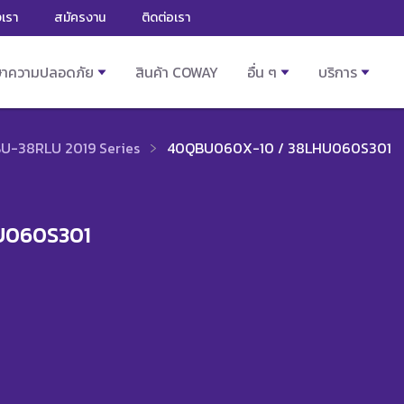
งเรา
สมัครงาน
ติดต่อเรา
ษาความปลอดภัย
สินค้า COWAY
อื่น ๆ
บริการ
U-38RLU 2019 Series
40QBU060X-10 / 38LHU060S301
U060S301