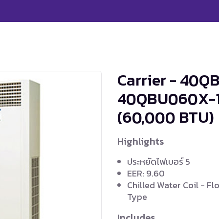
Carrier - 40Q
40QBU060X-1
(60,000 BTU)
Highlights
ประหยัดไฟเบอร์ 5
EER: 9.60
Chilled Water Coil - Fl
Type
Includes