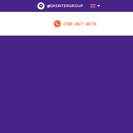
@DASINTERGROUP
098-467-4678
รับข้อเสนอทั