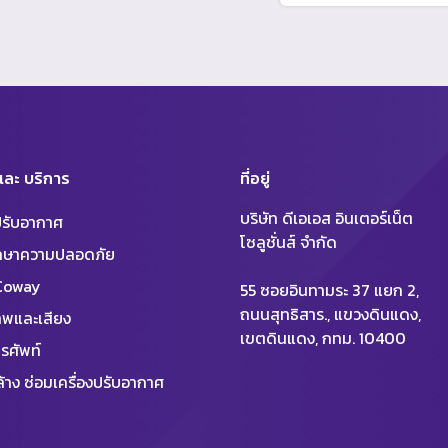
 และ บริการ
ที่อยู่
บริษัท ดีเอเอส อินเตอร์เน็ต
งปรับอากาศ
โซลูชั่นส์ จำกัด
ักษาความปลอดภัย
 Coway
55 ซอยอินทามระ 37 แยก 2,
ถนนสุทธิสาร., แขวงดินแดง,
พและเสียง
เขตดินแดง, กทม. 10400
รศัพท์
้าง ซ่อมเครื่องปรับอากาศ