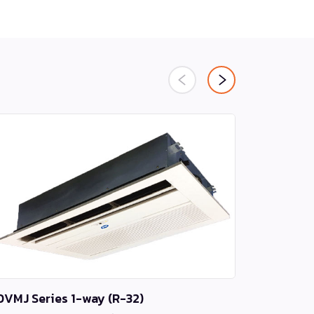
0VMJ Series 1-way (R-32)
XPower In