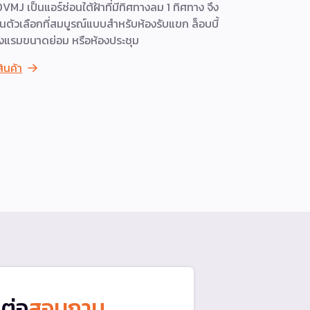
VMJ เป็นแอร์ซ่อนใต้ฝ้าที่มีทิศทางลม 1 ทิศทาง จึง
แอร์ Carrie
็นตัวเลือกที่สมบูรณ์แบบสำหรับห้องรับแขก ล็อบบี้
ความยืดหยุ
งแรมขนาดย่อม หรือห้องประชุม
ตั้งและเครื
ภายในเครื่อง
สินค้า
ได้สูงสุด 8
ดูสินค้า
ดต่อ
สอบถาม