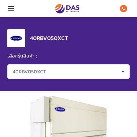
40RBV050XCT
เลือกรุ่นสินค้า :
40RBV050XCT