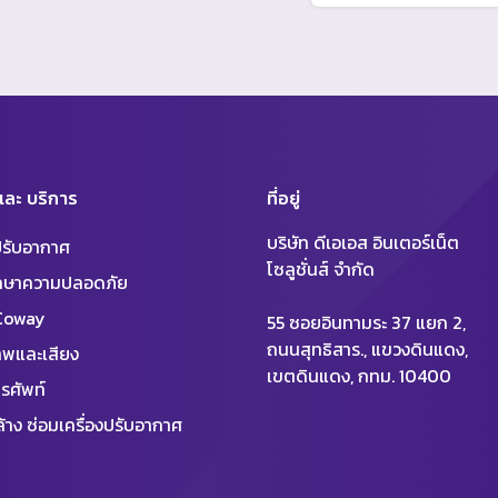
 และ บริการ
ที่อยู่
บริษัท ดีเอเอส อินเตอร์เน็ต
งปรับอากาศ
โซลูชั่นส์ จำกัด
ักษาความปลอดภัย
 Coway
55 ซอยอินทามระ 37 แยก 2,
ถนนสุทธิสาร., แขวงดินแดง,
พและเสียง
เขตดินแดง, กทม. 10400
รศัพท์
้าง ซ่อมเครื่องปรับอากาศ