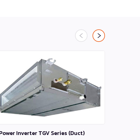
Power Inverter TGV Series (Duct)
Air Purifi