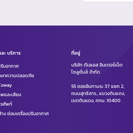
 และ บริการ
ที่อยู่
บริษัท ดีเอเอส อินเตอร์เน็ต
งปรับอากาศ
โซลูชั่นส์ จำกัด
ักษาความปลอดภัย
 Coway
55 ซอยอินทามระ 37 แยก 2,
ถนนสุทธิสาร., แขวงดินแดง,
พและเสียง
เขตดินแดง, กทม. 10400
รศัพท์
้าง ซ่อมเครื่องปรับอากาศ