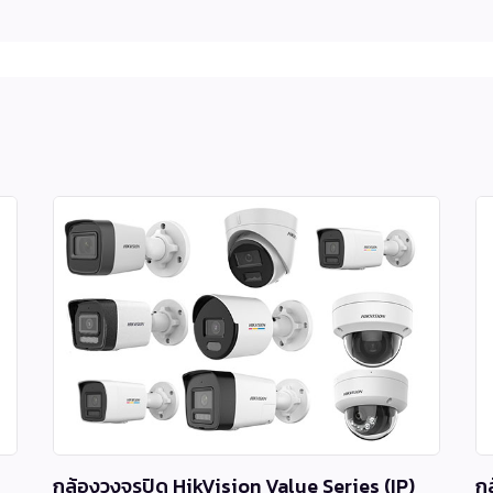
กล้องวงจรปิด HikVision Value Series (IP)
ก