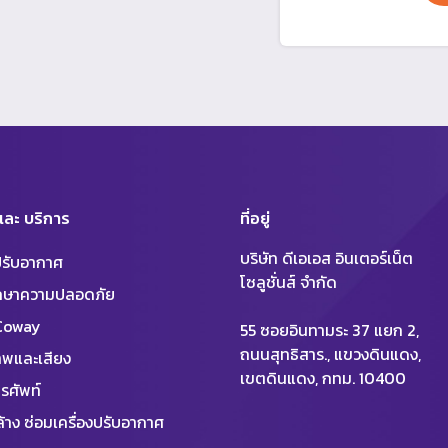
 และ บริการ
ที่อยู่
บริษัท ดีเอเอส อินเตอร์เน็ต
งปรับอากาศ
โซลูชั่นส์ จำกัด
ักษาความปลอดภัย
 Coway
55 ซอยอินทามระ 37 แยก 2,
ถนนสุทธิสาร., แขวงดินแดง,
พและเสียง
เขตดินแดง, กทม. 10400
รศัพท์
้าง ซ่อมเครื่องปรับอากาศ