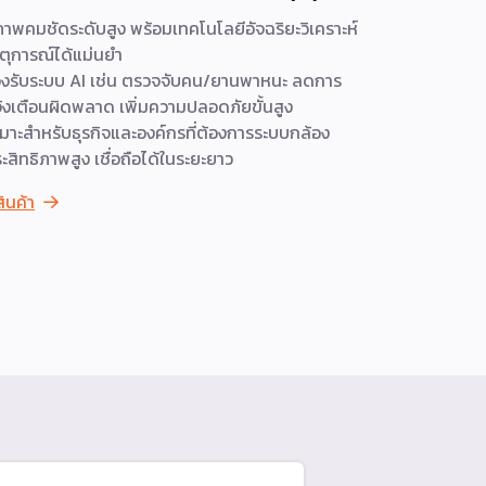
ภาพคมชัดระดับสูง พร้อมเทคโนโลยีอัจฉริยะวิเคราะห์
เครื่องบันทึ
ตุการณ์ได้แม่นยำ
NVR ที่การ
งรับระบบ AI เช่น ตรวจจับคน/ยานพาหนะ ลดการ
จัดการแบนด์ว
้งเตือนผิดพลาด เพิ่มความปลอดภัยขั้นสูง
ประสิทธิภาพส
มาะสำหรับธุรกิจและองค์กรที่ต้องการระบบกล้อง
ถึงขนาดกล
ะสิทธิภาพสูง เชื่อถือได้ในระยะยาว
ดูสินค้า
สินค้า