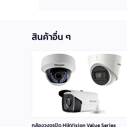
สินค้าอื่น ๆ
กล้องวงจรปิด HikVision Value Series