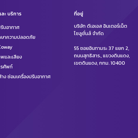
 และ บริการ
ที่อยู่
บริษัท ดีเอเอส อินเตอร์เน็ต
งปรับอากาศ
โซลูชั่นส์ จำกัด
ักษาความปลอดภัย
 Coway
55 ซอยอินทามระ 37 แยก 2,
ถนนสุทธิสาร., แขวงดินแดง,
พและเสียง
เขตดินแดง, กทม. 10400
รศัพท์
้าง ซ่อมเครื่องปรับอากาศ