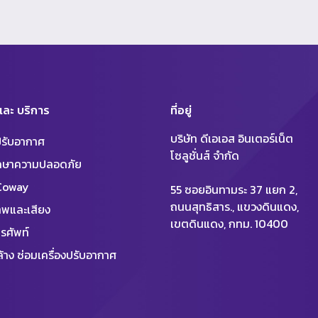
 และ บริการ
ที่อยู่
บริษัท ดีเอเอส อินเตอร์เน็ต
งปรับอากาศ
โซลูชั่นส์ จำกัด
ักษาความปลอดภัย
 Coway
55 ซอยอินทามระ 37 แยก 2,
ถนนสุทธิสาร., แขวงดินแดง,
พและเสียง
เขตดินแดง, กทม. 10400
รศัพท์
้าง ซ่อมเครื่องปรับอากาศ