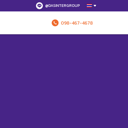
@DASINTERGROUP
098-467-4678
รับข้อเสนอทั