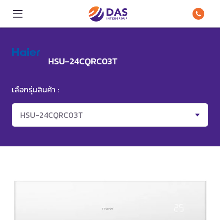
HSU-24CQRC03T
เลือกรุ่นสินค้า :
HSU-24CQRC03T