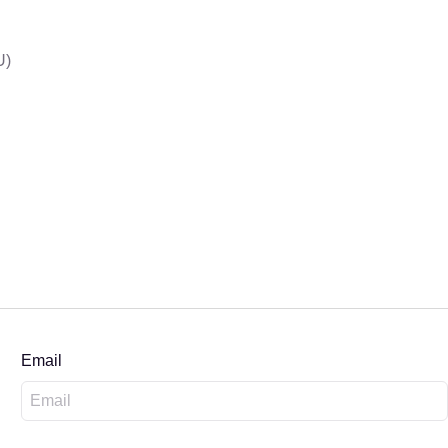
U)
Email