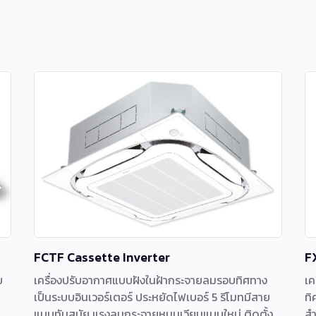
FCTF Cassette Inverter
F
บ
เครื่องปรับอากาศแบบฝังในฝ้ากระจายลมรอบทิศทาง
เค
เป็นระบบอินเวอร์เตอร์ ประหยัดไฟเบอร์ 5 รีโมทมีสาย
ทิ
า
แบบทันสมัย แรงลมกระจายหมุนเวียนแบบใหม่ ติดตั้ง
สำ