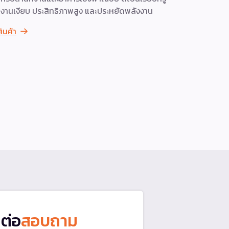
งานเงียบ ประสิทธิภาพสูง และประหยัดพลังงาน
การปล่อยอา
สามารถปรับเข
สินค้า
กะทัดรัดเพี
R410A ให้ป
ชั้นบรรยากา
กรองอากาศเค
ดูสินค้า
ดต่อ
สอบถาม