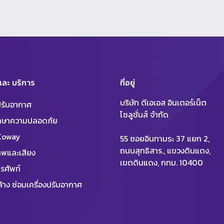
 และ บริการ
ที่อยู่
บริษัท ดีเอเอส อินเตอร์เน็ต
งปรับอากาศ
โซลูชั่นส์ จำกัด
ักษาความปลอดภัย
 Coway
55 ซอยอินทามระ 37 แยก 2,
ถนนสุทธิสาร., แขวงดินแดง,
พและเสียง
เขตดินแดง, กทม. 10400
รศัพท์
้าง ซ่อมเครื่องปรับอากาศ