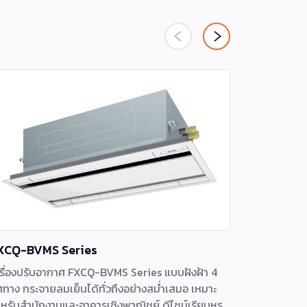
XCQ-BVMS Series
FCNQ-MV2
รื่องปรับอากาศ FXCQ-BVMS Series แบบฝังฝ้า 4
เครื่องปรั
ศทาง กระจายลมเย็นได้ทั่วถึงอย่างสม่ำเสมอ เหมาะ
(Round Flo
หรับสำนักงานและอาคารเชิงพาณิชย์ ดีไซน์เรียบหรู
กระจายลมอย