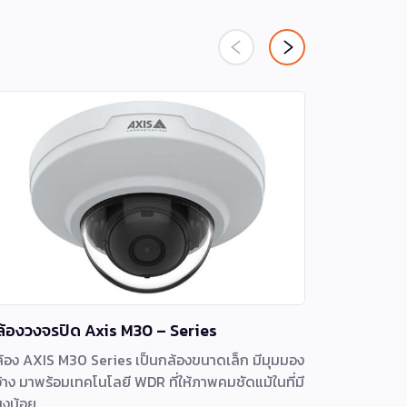
ล้องวงจรปิด Axis M30 – Series
กล้องวงจร
้อง AXIS M30 Series เป็นกล้องขนาดเล็ก มีมุมมอง
ทนทานและปร
้าง มาพร้อมเทคโนโลยี WDR ที่ให้ภาพคมชัดแม้ในที่มี
เล็ก สามารถ
งน้อย
ตัวพร้อมใช้