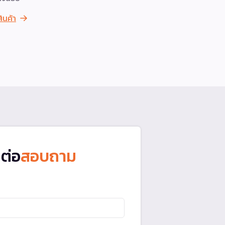
ได้ง่ายและย
สินค้า
ดูสินค้า
ดต่อ
สอบถาม