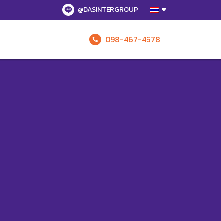
@DASINTERGROUP
098-467-4678
รับข้อเสนอทั