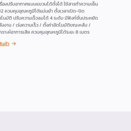
รื่องปรับอากาศแบบแขวนได้ตั้งได้ ใช้สารทำความเย็น
เครื่องปรับ
2 ควบคุมอุณหภูมิได้แม่นยำ ตั้งเวลาเปิด-ปิด
ความเร็วลม
ตโนมัติ ปรับความเร็วลมได้ 4 ระดับ มีฟังก์ชั่นประหยัด
ช่วยเพิ่มป
ังงาน / เร่งความเร็ว / ตั้งค่าอัตโนมัติขณะหลับ /
ขึ้น มีฉลาก
เคราะห์อาการเสีย ควบคุมอุณหภูมิได้ระยะ 8 เมตร
รีโมทคอนโทร
สามารถล็อค
สินค้า
ดูสินค้า