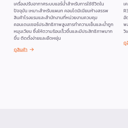
เครื่องปรับอากาศระบบแอร์น้ำสำหรับการใช้ชีวิตใน
เค
ปัจจุบัน เหมาะสำหรับแผนก คอนโดมิเนียมห้างสรรพ
R3
สินค้าโรงแรมและสำนักงานที่หน่วยงานควบคุม
อั
คอนเดนเซอร์ประสิทธิภาพสูงสารทำความเย็นและน้ำถูก
พล
หมุนเวียน ซึ้งให้ตวามร้อนเร็วขึ้นและมีประสิทธิภาพมาก
วิ
ขึ้น ติดตั้งง่ายและยืดหยุ่น
ดู
ดูสินค้า