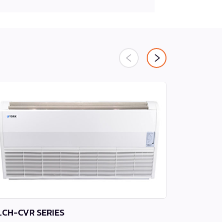
LCH-CVR SERIES
FCSH-AVR