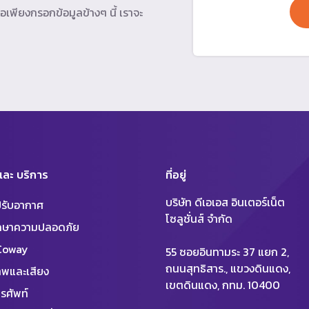
อเพียงกรอกข้อมูลข้างๆ นี้ เราจะ
 และ บริการ
ที่อยู่
บริษัท ดีเอเอส อินเตอร์เน็ต
งปรับอากาศ
โซลูชั่นส์ จำกัด
ักษาความปลอดภัย
 Coway
55 ซอยอินทามระ 37 แยก 2,
ถนนสุทธิสาร., แขวงดินแดง,
พและเสียง
เขตดินแดง, กทม. 10400
รศัพท์