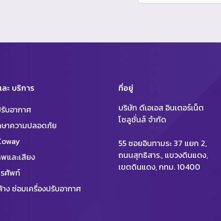
 และ บริการ
ที่อยู่
บริษัท ดีเอเอส อินเตอร์เน็ต
งปรับอากาศ
โซลูชั่นส์ จำกัด
ักษาความปลอดภัย
 Coway
55 ซอยอินทามระ 37 แยก 2,
ถนนสุทธิสาร., แขวงดินแดง,
พและเสียง
เขตดินแดง, กทม. 10400
รศัพท์
้าง ซ่อมเครื่องปรับอากาศ