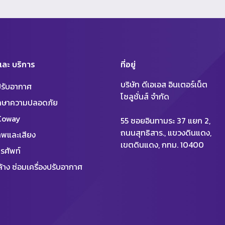
 และ บริการ
ที่อยู่
บริษัท ดีเอเอส อินเตอร์เน็ต
งปรับอากาศ
โซลูชั่นส์ จำกัด
ักษาความปลอดภัย
 Coway
55 ซอยอินทามระ 37 แยก 2,
ถนนสุทธิสาร., แขวงดินแดง,
พและเสียง
เขตดินแดง, กทม. 10400
รศัพท์
้าง ซ่อมเครื่องปรับอากาศ