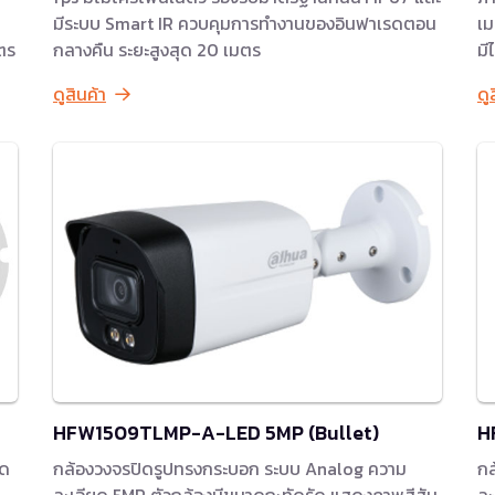
มีระบบ Smart IR ควบคุมการทำงานของอินฟาเรดตอน
เม
ตร
กลางคืน ระยะสูงสุด 20 เมตร
มี
ดูสินค้า
ดู
HFW1509TLMP-A-LED 5MP (Bullet)
H
ยด
กล้องวงจรปิดรูปทรงกระบอก ระบบ Analog ความ
กล
ละเอียด 5MP ตัวกล้องมีขนาดกะทัดรัด แสดงภาพสีสัน
ละ