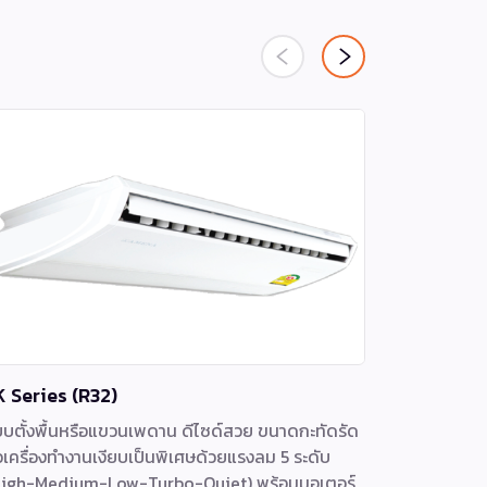
K Series (R32)
WL Serie
บตั้งพื้นหรือแขวนเพดาน ดีไซด์สวย ขนาดกะทัดรัด
แอร์ติดผนัง
วเครื่องทำงานเงียบเป็นพิเศษด้วยแรงลม 5 ระดับ
แขวนและแอร์
High-Medium-Low-Turbo-Quiet) พร้อมมอเตอร์
เทอร์โบเย็น