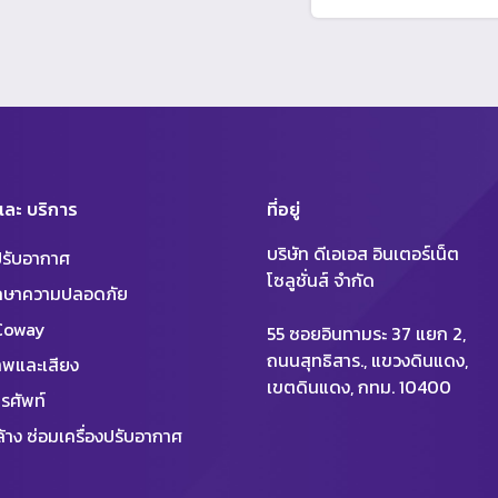
 และ บริการ
ที่อยู่
บริษัท ดีเอเอส อินเตอร์เน็ต
งปรับอากาศ
โซลูชั่นส์ จำกัด
ักษาความปลอดภัย
 Coway
55 ซอยอินทามระ 37 แยก 2,
ถนนสุทธิสาร., แขวงดินแดง,
พและเสียง
เขตดินแดง, กทม. 10400
รศัพท์
้าง ซ่อมเครื่องปรับอากาศ