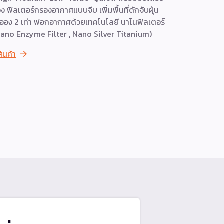
ิง ฟิลเตอร์กรองอากาศแบบจีบ เพิ่มพื้นที่ดักจับฝุ่น
สนิท พร้อม
ออง 2 เท่า ฟอกอากาศด้วยเทคโนโลยี นาโนฟิลเตอร์
โบลเวอร์จะเป
ano Enzyme Filter , Nano Silver Titanium)
ภายในเครื่อ
สินค้า
ดูสินค้า