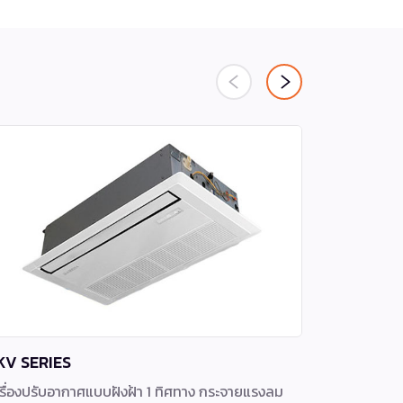
KV SERIES
SK Series
รื่องปรับอากาศแบบฝังฝ้า 1 ทิศทาง กระจายแรงลม
เครื่องปรับ