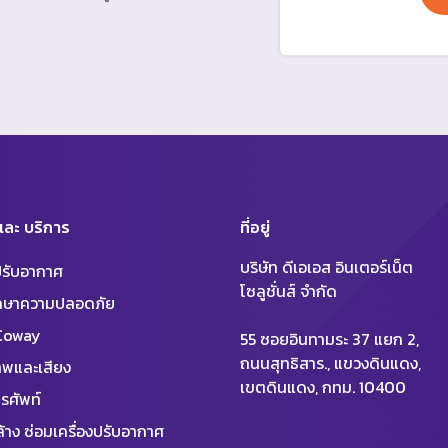
 และ บริการ
ที่อยู่
บริษัท ดีเอเอส อินเตอร์เน็ต
งปรับอากาศ
โซลูชั่นส์ จำกัด
ักษาความปลอดภัย
 Coway
55 ซอยอินทามระ 37 แยก 2,
ถนนสุทธิสาร., แขวงดินแดง,
พและเสียง
เขตดินแดง, กทม. 10400
รศัพท์
้าง ซ่อมเครื่องปรับอากาศ