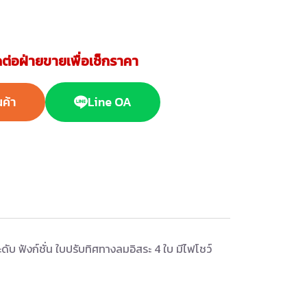
ต่อฝ่ายขายเพื่อเช็กราคา
นค้า
Line OA
ับ ฟังก์ชั่น ใบปรับทิศทางลมอิสระ 4 ใบ มีไฟโชว์