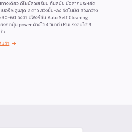
ศทางเดียว ดีไซน์สวยเรียบ ทันสมัย มีฉลากประหยัด
ลมได้ 5 ระด
เบอร์ 5 สูงสุด 2 ดาว สวิงขึ้น-ลง อัตโนมัติ สวิงกว้าง
QUIET เสียง
ง 30-60 องศา มีฟังก์ชั่น Auto Self Cleaning
CLEANING โ
ียงกดปุ่ม power ค้างไว้ 4 วินาที ปรับแรงลมได้ 3
นาที เพื่อให
ดับ
ดูสินค้า
สินค้า