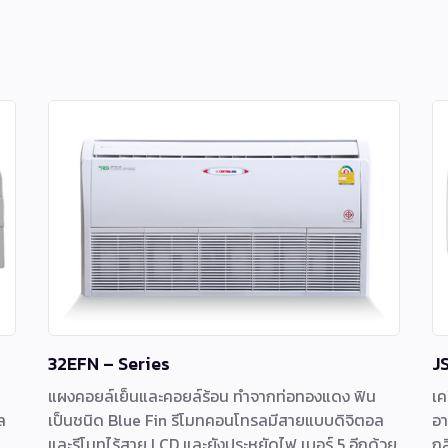
32EFN – Series
J
ล
แผงคอยล์เย็นและคอยล์ร้อน ทําจากท่อทองแดง ฟิน
เค
ล
เป็นชนิด Blue Fin รีโมทคอนโทรลมีสายแบบดิจิตอล
อา
และรีโมทไร้สาย LCD และยังประหยัดไฟ เบอร์ 5 อีกด้วย
กล