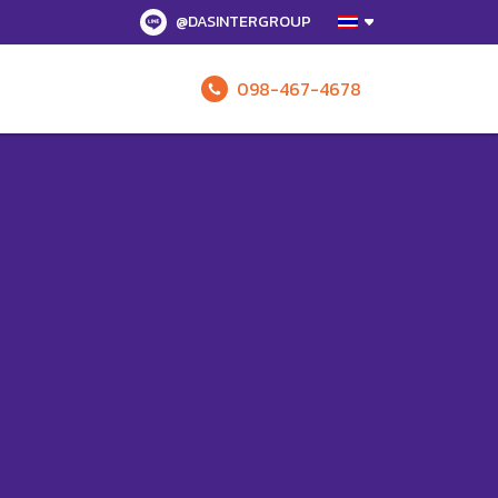
@DASINTERGROUP
098-467-4678
รับข้อเสนอทั