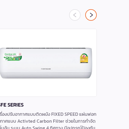
SFE SERIES
CFDA-32B
รื่องปรับอากาศแบบติดผนัง FIXED SPEED แผ่นฟอก
ดีไซน์ทันสมั
กาศแบบ Activted Carbon Filter ช่วยในการกำจัด
รวดเร็วและ
ิ่นอับ ระบบ Auto Swing 4 ทิศทาง มีอุปกรณ์ป้องกัน
เหมาะสำหรับบ