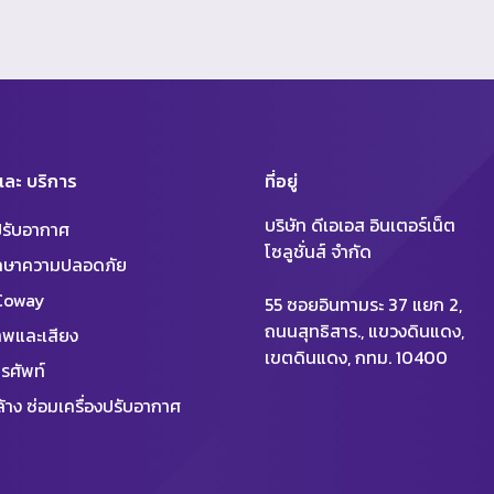
 และ บริการ
ที่อยู่
บริษัท ดีเอเอส อินเตอร์เน็ต
งปรับอากาศ
โซลูชั่นส์ จำกัด
ักษาความปลอดภัย
 Coway
55 ซอยอินทามระ 37 แยก 2,
ถนนสุทธิสาร., แขวงดินแดง,
พและเสียง
เขตดินแดง, กทม. 10400
รศัพท์
้าง ซ่อมเครื่องปรับอากาศ