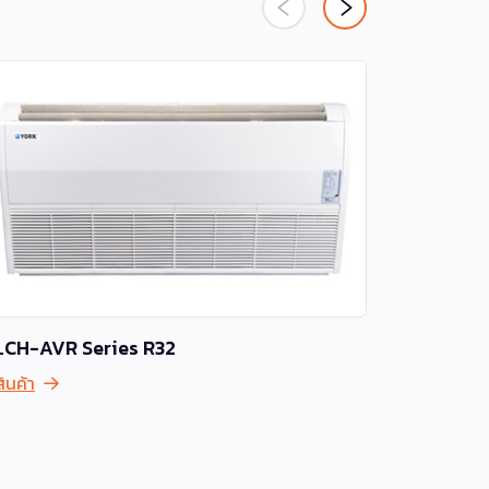
LCH-AVR Series R32
FCSH-CVR
สินค้า
เครื่องปรับ
รวดเร็ว กระ
และพื้นที่ใช
ทำงานเงียบ