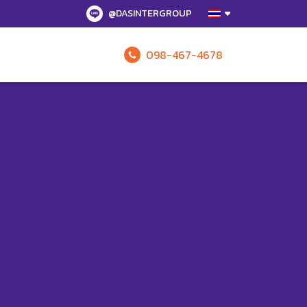
@DASINTERGROUP
098-467-4678
รับข้อเสนอทั