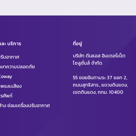
 และ บริการ
ที่อยู่
บริษัท ดีเอเอส อินเตอร์เน็ต
งปรับอากาศ
โซลูชั่นส์ จำกัด
ักษาความปลอดภัย
 Coway
55 ซอยอินทามระ 37 แยก 2,
ถนนสุทธิสาร., แขวงดินแดง,
พและเสียง
เขตดินแดง, กทม. 10400
รศัพท์
้าง ซ่อมเครื่องปรับอากาศ